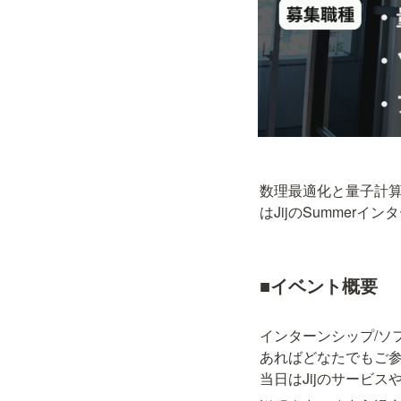
数理最適化と量子計算
はJijのSummer
■イベント概要
インターンシップ/ソ
あればどなたでもご参
当日はJijのサービ