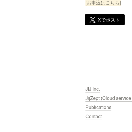
[お申込はこちら]
Xでポスト
JIJ Inc.
JijZept (Cloud service 
Publications
Contact