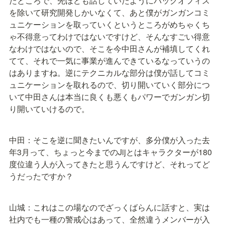
たところで、先ほども話していたようにバックオフィス
を除いて研究開発しかいなくて、あと僕がガンガンコミ
ュニケーションを取っていくというところがめちゃくち
ゃ不得意ってわけではないですけど、そんなすごい得意
なわけではないので、そこを今中田さんが補填してくれ
てて、それで一気に事業が進んできているなっていうの
はありますね。逆にテクニカルな部分は僕が話してコミ
ュニケーションを取れるので、切り開いていく部分につ
いて中田さんは本当に良くも悪くもパワーでガンガン切
り開いていけるので。
中田：そこを逆に聞きたいんですが、多分僕が入った去
年3月って、ちょっと今までのJijとはキャラクターが180
度位違う人が入ってきたと思うんですけど、それってど
うだったですか？
山城：これはこの場なのでざっくばらんに話すと、実は
社内でも一種の警戒心はあって、全然違うメンバーが入