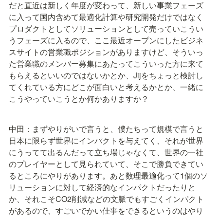
だと直近は新しく年度が変わって、新しい事業フェーズ
に入って国内含めて最適化計算や研究開発だけではなく
プロダクトとしてソリューションとして売っていこうい
うフェーズに入るので、ここ最近オープンにしたビジネ
スサイトの営業職ポジションがありますけど、そういっ
た営業職のメンバー募集にあたってこういった方に来て
もらえるといいのではないかとか、Jijをちょっと検討し
てくれている方にどこが面白いと考えるかとか、一緒に
こうやっていこうとか何かありますか？
中田：まずやりがいで言うと、僕たちって規模で言うと
日本に限らず世界にインパクトを与えてく、それが世界
にうってて出るんだって立ち場じゃなくて、世界の一社
のプレイヤーとして見られていて、そこで勝負できてい
るところにやりがあります。あと数理最適化って1個のソ
リューションに対して経済的なインパクトだったりと
か、それこそCO2削減などの文脈でもすごくインパクト
があるので、すごいでかい仕事をできるというのはやり