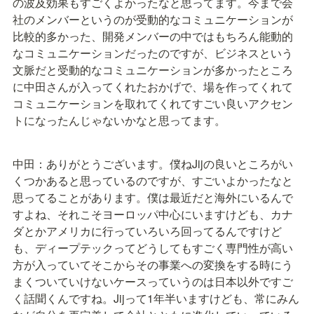
の波及効果もすごくよかったなと思ってます。今まで会
社のメンバーというのが受動的なコミュニケーションが
比較的多かった、開発メンバーの中ではもちろん能動的
なコミュニケーションだったのですが、ビジネスという
文脈だと受動的なコミュニケーションが多かったところ
に中田さんが入ってくれたおかげで、場を作ってくれて
コミュニケーションを取れてくれてすごい良いアクセン
トになったんじゃないかなと思ってます。
中田：ありがとうございます。僕ねJijの良いところがい
くつかあると思っているのですが、すごいよかったなと
思ってることがあります。僕は最近だと海外にいるんで
すよね、それこそヨーロッパ中心にいますけども、カナ
ダとかアメリカに行っていろいろ回ってるんですけど
も、ディープテックってどうしてもすごく専門性が高い
方が入っていてそこからその事業への変換をする時にう
まくついていけないケースっていうのは日本以外ですご
く話聞くんですね。Jijって1年半いますけども、常にみん