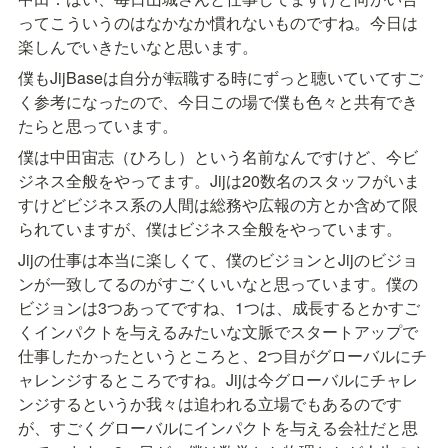
ってこういうのはなかなか慣れないものですね。今日は
楽しんでいきたいなと思います。
僕もJijBaseは自分が転職する時にずっと聴いていてすご
く参考になったので、今日この場で僕も色々と共有でき
たらと思っています。
僕は中田宙志（ひろし）という名前なんですけど、今ビ
ジネス全般をやってます。Jijは20数名のスタッフがいま
すけどビジネス系の人間は総務や広報の方とか含めて限
られていますが、僕はビジネス全般をやっています。
Jijの仕事は本当に楽しくて、僕のビジョンとJijのビジョ
ンが一致してるのがすごくいいなと思っています。僕の
ビジョンは3つあってですね、1つは、成長するとかすご
くインパクトを与えるみたいな文脈でスタートアップで
仕事したかったというところと、2つ目がグローバルにチ
ャレンジするところですね。Jijは今グローバルにチャレ
ンジするというか我々は追われる立場でもあるのです
が、すごくグローバルにインパクトを与える会社だと思