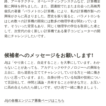
路、アーキテクチャ、オペレーティングシステムなど、計算機全
般に興味を持ちました。また、図書館でたまたま出会った高橋秀
俊氏の著書『パラメトロン計算機』により、私の計算機作製への
興味がさらに高まりました。歴史を振り返ると、パラメトロンを
はじめ数々の計算機の開発には数多の物理学者が関わっていま
す。そういった背景もあり、同じく物理学の学位を取得した者と
して、次世代の全く新しい計算機である量子コンピューターの開
発にチャレンジしたいです。
候補者へのメッセージをお願いします!
Jijは「やり抜くこと、自走すること」を大事にしています。わか
らないことがあっても、アカデミックやテクノロジーへの興味を
土台に、自ら道筋を立ててチャレンジしていける方と一緒に働き
たいと思っています。また、自身が持っている知識や技術につい
て言語化して、仲間と議論・共有することが好きな方と、お互い
に高め合えられたら嬉しいです。ぜひJijで一緒に働きましょう。
Jijの各種エンジニア募集ページはこちら