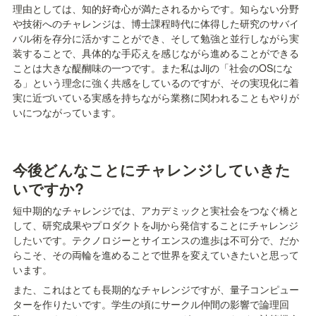
理由としては、知的好奇心が満たされるからです。知らない分野
や技術へのチャレンジは、博士課程時代に体得した研究のサバイ
バル術を存分に活かすことができ、そして勉強と並行しながら実
装することで、具体的な手応えを感じながら進めることができる
ことは大きな醍醐味の一つです。また私はJijの「社会のOSにな
る」という理念に強く共感をしているのですが、その実現化に着
実に近づいている実感を持ちながら業務に関われることもやりが
いにつながっています。
今後どんなことにチャレンジしていきた
いですか?
短中期的なチャレンジでは、アカデミックと実社会をつなぐ橋と
して、研究成果やプロダクトをJijから発信することにチャレンジ
したいです。テクノロジーとサイエンスの進歩は不可分で、だか
らこそ、その両輪を進めることで世界を変えていきたいと思って
います。
また、これはとても長期的なチャレンジですが、量子コンピュー
ターを作りたいです。学生の頃にサークル仲間の影響で論理回