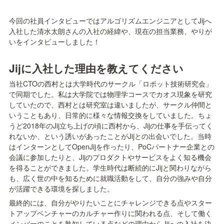
今回の社員インタビューではアルゴリズムエンジニアとしてJijへ
入社した清水太朗さんの入社の経緯や、現在の担当業務、やりが
いをインタビューしました！
Jijに入社した理由を教えてください
当社CTOの西村とは大学時代のサークル「ロボット技術研究会」
で同期でした。私は大学院では物理学コースでカオス現象を研究
していたので、西村とは研究室は違いましたが、サークル仲間と
いうこともあり、日常的に様々な情報交換をしていました。ちょ
うど2018年のJij立ち上げの頃に西村から、Jijの仕事を手伝ってく
れないか、という誘いがあったことがJijとの出会いでした。当時
はインターンとしてOpenJijを作ったり、PoCパートナー企業との
会議に参加したりと、Jijのプロダクトやサービスをよく知る機会
を得ることができました。学生時代は断続的にJijと関わりながら
も、広く世の中を知るために就職活動をして、自分の強みや自分
が活躍できる環境を探しました。
最終的には、自分がやりたいことにチャレンジできる点やスター
トアップベンチャーのカルチャー作りに関われる点、そして働く
メンバーのことを熟知している点などの理由からJijへの入社を決