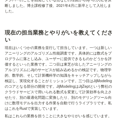
断しました。博士課程修了後、2021年4月に新卒として入社しま
した。
現在の担当業務とやりがいを教えてくださ
い
現在はいくつかの業務を並行して担当しています。一つは新しい
アニーリングのアルゴリズム性能調査です。具体的には数式をプ
ログラムに落とし込み、ユーザーに提供できるものかどうかを評
価するといった業務です。二つ目は東芝が出したアニーリングの
アルゴリズムにJijのサービスが組み込めるかの検証です。物理学
的、数学的、そして計算機科学の知識をキャッチアップしながら
検証し、実現化することがミッションです。三つ目はJijModeling
のコアとなる部分の開発です。JijModelingはJijZeptという弊社の
クラウドサービスで用いられる数式を変更して計算効率を向上さ
せたり、別の最適化問題に変換したり、別のモデリングツール向
けに数理モデルを出力する作業を自動で行うライブラリです。私
はこれをRustで実装しています。
私はこれらの業務を担うことに大きなやりがいを感じています。