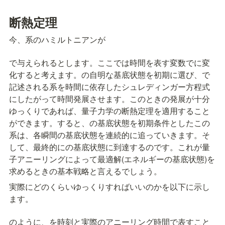
断熱定理
今、系のハミルトニアンが
で与えられるとします。ここで
は時間を表す変数で
に変
化すると考えます。
の自明な基底状態を初期に選び、
で
記述される系を時間に依存したシュレディンガー方程式
にしたがって時間発展させます。このとき
の発展が十分
ゆっくりであれば、量子力学の断熱定理を適用すること
ができます。すると、
の基底状態を初期条件としたこの
系は、各瞬間の基底状態を連続的に追っていきます。そ
して、最終的に
の基底状態に到達するのです。これが量
子アニーリングによって最適解(エネルギーの基底状態)を
求めるときの基本戦略と言えるでしょう。
実際にどのくらいゆっくりすればいいのかを以下に示し
ます。
のように、
を時刻
と実際のアニーリング時間
で表すこと