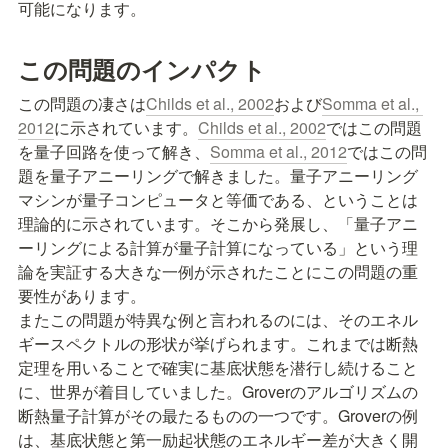
可能になります。
この問題のインパクト
この問題の凄さは
Childs et al., 2002
および
Somma et al., 
2012
に示されています。
Childs et al., 2002
ではこの問題
を量子回路を使って解き、
Somma et al., 2012
ではこの問
題を量子アニーリングで解きました。量子アニーリング
マシンが量子コンピュータと等価である、ということは
理論的に示されています。そこから発展し、「量子アニ
ーリングによる計算が量子計算になっている」という理
論を実証する大きな一例が示されたことにこの問題の重
要性があります。

またこの問題が特異な例と言われるのには、そのエネル
ギースペクトルの形状が挙げられます。これまでは断熱
定理を用いることで確実に基底状態を潜行し続けること
に、世界が着目していました。Groverのアルゴリズムの
断熱量子計算がその最たるものの一つです。Groverの例
は、基底状態と第一励起状態のエネルギー差が大きく開