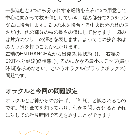
一歩進むと2つに枝分かれする経路を左右に2つ用意して
中心に向かって枝を伸ばしていき、端の部分で2つをラン
ダムに接合します。2つの木を接合する中央部分の枝の長
さだけ、他の部分の枝の長さの
倍にしておきます。図の
は片方のツリーの深さを表します。よってこの接合木は
のカラムを持つことがわかります。

左端のENTRANCE点から出発(初期状態, 
)し、右端の
EXITへと到達(終状態, 
)するのにかかる最小ステップ(最小
時間)を求めなさい、というオラクル(ブラックボックス)
問題です。
オラクルと今回の問題設定
オラクルとは神からのお告げ、「神託」と訳されるもの
です。神は全てを知っており、何かを問いかけるとそれ
に対して
の計算時間で答えを返すことができます。