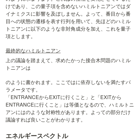
けであり、この量子項を含めないハミルトニアンではダ
イナミクスに影響を及ぼしません。よって、
番目から
番
目への状態の遷移を表す行列
を用いて、先ほどのハミル
トニアンに以下のような非対角成分を加え、これを量子
項とします。
最終的なハミルトニアン
上の議論を踏まえて、求めたかった接合木問題のハミル
トニアンは
のように書かれます。ここで
は
に依存しない
を満たすパ
ラメータです。

「ENTRANCEからEXITに行くこと」と「EXITから
ENTRANCEに行くこと」は等価となるので、ハミルトニ
アンには
のような対称性があります。よって
の部分だけ
議論すれば良いことがわかります。
エネルギースペクトル