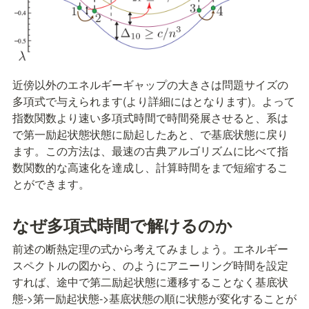
近傍以外のエネルギーギャップの大きさは問題サイズの
多項式で与えられます(より詳細には
となります)。よって
指数関数より速い多項式時間で時間発展させると、系は
で第一励起状態状態に励起したあと、
で基底状態に戻り
ます。この方法は、最速の古典アルゴリズムに比べて指
数関数的な高速化を達成し、計算時間を
まで短縮するこ
とができます。
なぜ多項式時間で解けるのか
前述の断熱定理の式から考えてみましょう。エネルギー
スペクトルの図から、
のようにアニーリング時間を設定
すれば、途中で第二励起状態に遷移することなく基底状
態->第一励起状態->基底状態の順に状態が変化することが