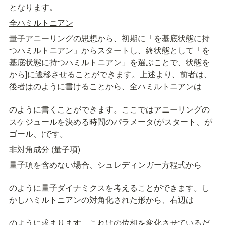
となります。
全ハミルトニアン
量子アニーリングの思想から、初期に「
を基底状態に持
つハミルトニアン」からスタートし、終状態として「
を
基底状態に持つハミルトニアン」を選ぶことで、状態を
から
]に遷移させることができます。上述より、前者は
、
後者は
のように書けることから、全ハミルトニアンは
のように書くことができます。ここで
はアニーリングの
スケジュールを決める時間のパラメータ(
がスタート、
が
ゴール、
)です。
非対角成分 (量子項)
量子項を含めない場合、シュレディンガー方程式から
のように量子ダイナミクスを考えることができます。し
かしハミルトニアンの対角化された形から、右辺は
のように求まります。これは
の位相を変化させているだ