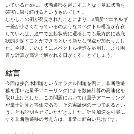
いているために、状態遷移を起こすことなく基底状態を
確実に潜り続けるというものでした。

しかしこの例が発見されたことにより、2箇所でエネルギ
ー差が小さくなっているのようなスペクトル構造が存在
していれば、途中で励起状態に遷移しても最終的に基底
状態を探すことができるという新たな視点が加わりまし
た。今後、このようにスペクトル構造を応用し、より困
難な計算が高速で解かれる日がくることでしょう。
結言
今回は接合木問題というオラクル問題を例に、非断熱遷
移を用いた量子アニーリングによる数値計算の高速化を
取り上げました。この問題においては量子アニーリング
が量子計算と等価である、その実証例の一つであるとい
うことも説明させていただきました。計算加速を可能に
する非断熱遷移の考え方は、非常に面白い見地です。