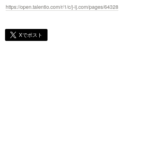
https://open.talentio.com/r/1/c/j-ij.com/pages/64328
Xでポスト
Make Society Computable, 
Contributing to the Advancement of Humanity.