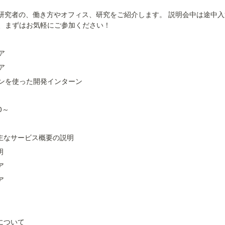
や研究者の、働き方やオフィス、研究をご紹介します。 説明会中は途中入退
、まずはお気軽にご参加ください！
ア
ア
ンを使った開発インターン
00～
概要、主なサービス概要の説明
明
ア
ア
れについて