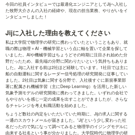
今回の社員インタビューでは最適化エンジニアとしてJijへ入社し
た牧野大介さんの入社の経緯や、現在の担当業務、やりがいをイ
ンタビューしました！
Jijに入社した理由を教えてください
私は大学院で物理学の研究に携わっていたということもあり、就
職の際は物理＋AI・機械学習という点に軸を置いて企業を探して
いました。AIや機械学習はちょうどその時期に注目され始めた分
野だったため、最先端の分野に関わりたいという気持ちもありま
した。Jijに入社する前は2社ほど経験しています。1社目では主に
船の自動運転に関するレーダー信号処理の研究開発に従事してい
ました。2社目は気象に関する分野で、入社後すぐに新規事業部
署に配属され機械学習（主にDeep Learning）を活用した新しい
気象予測モデルの研究開発に携わってきました。いずれの会社で
もやりがいを感じ一定の成果を出すことができましたが、さらな
るチャレンジを考え転職活動を始めました。
ちょうど数社の内定をいただいていた時期に、Jijの求人に関する
一通のスカウトメールが届きました。”Jij”という少し変わった社
名だったので気になって調べてみると物理学のイジングモデルに
由来する社名という事が分かりました。大学院時代に物理学の研