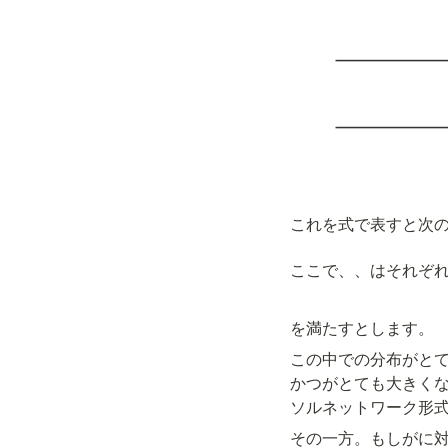
これを式で表すと次
ここで、
、
はそれぞ
を満たすとします。
この中で
の分布がと
かつ
がとても大きく
ソルネットワーク形
その一方。もし
が
に対