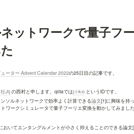
ルネットワークで量子フ
みた
ター Advent Calendar 2022
の25日目の記事です。
Jij
 の西村と申します。qiitaでは
j-i-k-o
 というIDです。
テンソルネットワークで効率よく計算できる
論文
[1]に興味を
ネットワークシミュレータで量子フーリエ変換を動かしてみまし
においてエンタングルメントが小さく抑えることのできる論文[