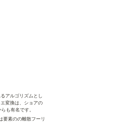
れるアルゴリズムとし
リエ変換は、ショアの
からも有名です。
は
要素の
の離散フーリ