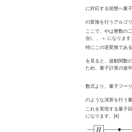
に対応する状態へ量
の変換を行うアルゴ
ここで、
や
は整数の
合)、
、
 = 
 になります
特にこの逆変換であ
を見ると、波動関数
ため、量子計算の途
数式より、量子フー
のような演算を行う
これを実現する量子回
になります。[4]