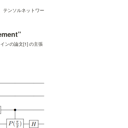
、テンソルネットワー
ement
”
、メインの論文[1] の主張