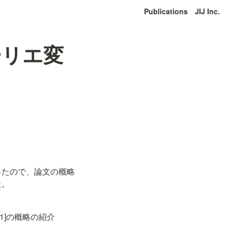
Publications
JIJ Inc.
ーリエ変
持ったので、論文の概略
た。
1]の概略の紹介