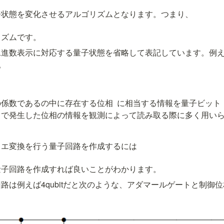
子状態を変化させるアルゴリズムとなります。つまり、
リズムです。
二進数表示に対応する量子状態
を省略して表記しています。例えば4q
。
る
の係数である
の中に存在する位相 
 に相当する情報を量子ビット 
中で発生した位相の情報を観測によって読み取る際に多く用い
リエ変換を行う量子回路を作成するには
量子回路を作成すれば良いことがわかります。
路は例えば4qubitだと次のような、アダマールゲートと制御