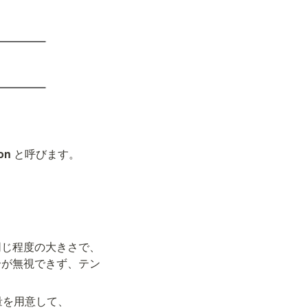
on 
と呼びます。
同じ程度の大きさで、
合が無視できず、テン
。
量を用意して、