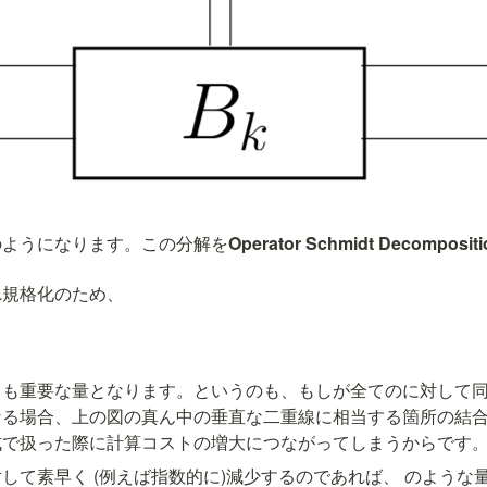
のようになります。この分解を
Operator Schmidt Decompositi
れ規格化のため、
ても重要な量となります。というのも、もし
が全ての
に対して
なる場合、上の図の真ん中の垂直な二重線に相当する箇所の結
式で扱った際に計算コストの増大につながってしまうからです
して素早く (例えば指数的に)減少するのであれば、
 のような