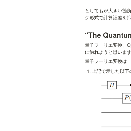
としても
が大きい箇
ク形式で計算誤差を抑
“
The Quantum
量子フーリエ変換、Oper
に触れようと思いま
量子フーリエ変換は
上記で示した以下