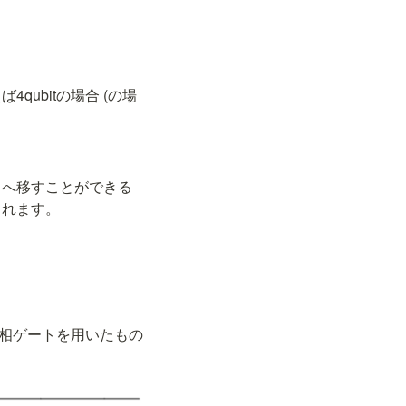
ubitの場合 (
の場
 へ移すことができる
られます。
位相ゲートを用いたもの