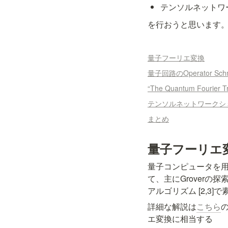
テンソルネットワ
を行おうと思います
量子フーリエ変換
量子回路のOperator Schmi
“The Quantum Fourier T
テンソルネットワークシ
まとめ
量子フーリエ
量子コンピュータを
て、主にGrover
アルゴリズム [2,
詳細な解説は
こちら
の
エ変換に相当する