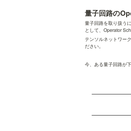
量子回路のOpera
量子回路を取り扱う
として、Operator S
テンソルネットワー
ださい。
今、ある量子回路
が