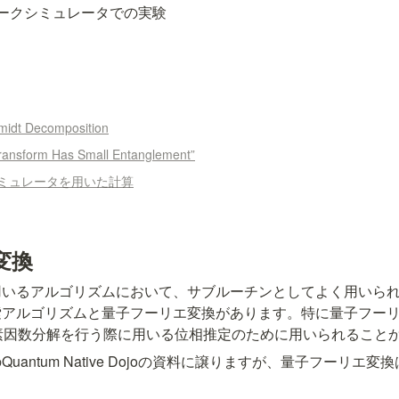
ークシミュレータでの実験
。
dt Decomposition
ransform Has Small Entanglement”
ミュレータを用いた計算
変換
用いるアルゴリズムにおいて、サブルーチンとしてよく用いら
の探索アルゴリズムと量子フーリエ変換があります。特に量子フー
3]で素因数分解を行う際に用いる位相推定のために用いられること
Quantum Native Dojoの資料に譲りますが、量子フーリエ変換