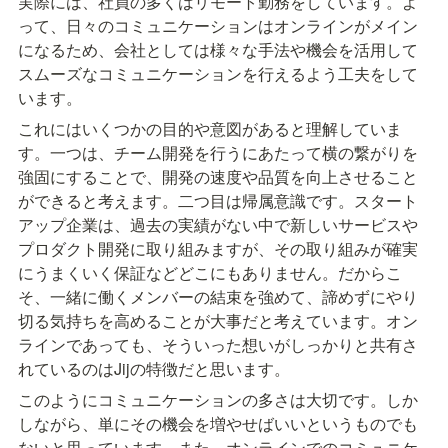
実際には、社員の多くはリモート勤務をしています。よ
って、日々のコミュニケーションはオンラインがメイン
になるため、会社としては様々な手法や機会を活用して
スムーズなコミュニケーションを行えるよう工夫をして
います。
これにはいくつかの目的や意図があると理解していま
す。一つは、チーム開発を行うにあたって横の繋がりを
強固にすることで、開発の速度や品質を向上させること
ができると考えます。二つ目は帰属意識です。スタート
アップ企業は、過去の実績がない中で新しいサービスや
プロダクト開発に取り組みますが、その取り組みが確実
にうまくいく保証などどこにもありません。だからこ
そ、一緒に働くメンバーの結束を強めて、諦めずにやり
切る気持ちを高めることが大事だと考えています。オン
ラインであっても、そういった想いがしっかりと共有さ
れているのはJijの特徴だと思います。
このようにコミュニケーションの多さは大切です。しか
しながら、単にその機会を増やせばいいというものでも
ないと思っています。また、オンラインでのコミュニケ