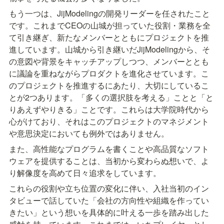
もう一つは、JijModelingの開発リーダーを任されたこと
です。これまでCEOの山城が担っていた役割・業務を全
て引き継ぎ、新たなメンバーとともにプロジェクトを推
進しています。山城から引き継いだJijModelingから、そ
の意図や背景をキャッチアップしつつ、メンバーととも
に議論を重ねながらプロダクトを進化させています。こ
のプロジェクトを推進するにあたり、大切にしているこ
とが2つあります。「多くの選択肢を考える」ことと「と
りあえずやりきる」ことです。これらは大学院時代から
心がけており、それはこのプロジェクトのマネジメント
や意思決定においても例外ではありません。
また、高性能なプログラムを書くことや高品質なソフト
ウェアを提供することは、当初から変わらぬ想いで、よ
り解像度を高めて日々追求をしています。
これらの役割や立ち位置の変化に伴い、入社当初のイン
タビューで話していた「会社の方向性や組織を作ってい
きたい」という想いを具体的に叶える一歩を踏み出した