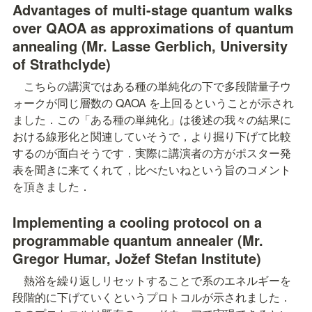
Advantages of multi-stage quantum walks 
over QAOA as approximations of quantum 
annealing (Mr. Lasse Gerblich, University 
of Strathclyde)
　こちらの講演ではある種の単純化の下で多段階量子ウ
ォークが同じ層数の QAOA を上回るということが示され
ました．この「ある種の単純化」は後述の我々の結果に
おける線形化と関連していそうで，より掘り下げて比較
するのが面白そうです．実際に講演者の方がポスター発
表を聞きに来てくれて，比べたいねという旨のコメント
を頂きました．
Implementing a cooling protocol on a 
programmable quantum annealer (Mr. 
Gregor Humar, Jožef Stefan Institute)
　熱浴を繰り返しリセットすることで系のエネルギーを
段階的に下げていくというプロトコルが示されました．