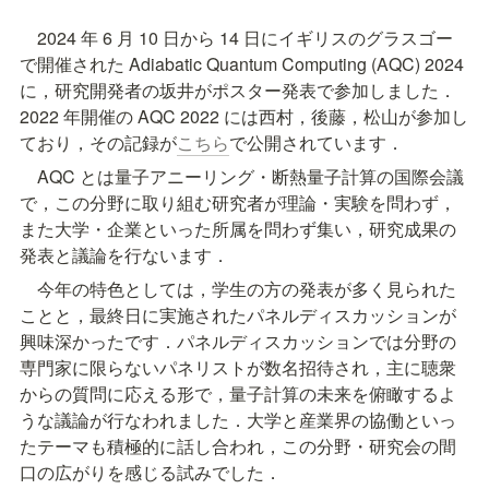
　2024 年 6 月 10 日から 14 日にイギリスのグラスゴー
で開催された Adiabatic Quantum Computing (AQC) 2024 
に，研究開発者の坂井がポスター発表で参加しました．
2022 年開催の AQC 2022 には西村，後藤，松山が参加し
ており，その記録が
こちら
で公開されています．
　AQC とは量子アニーリング・断熱量子計算の国際会議
で，この分野に取り組む研究者が理論・実験を問わず，
また大学・企業といった所属を問わず集い，研究成果の
発表と議論を行ないます．
　今年の特色としては，学生の方の発表が多く見られた
ことと，最終日に実施されたパネルディスカッションが
興味深かったです．パネルディスカッションでは分野の
専門家に限らないパネリストが数名招待され，主に聴衆
からの質問に応える形で，量子計算の未来を俯瞰するよ
うな議論が行なわれました．大学と産業界の協働といっ
たテーマも積極的に話し合われ，この分野・研究会の間
口の広がりを感じる試みでした．