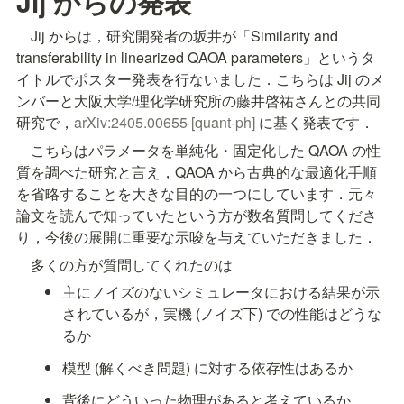
Jij からの発表
　Jij からは，研究開発者の坂井が「Similarity and 
transferability in linearized QAOA parameters」というタ
イトルでポスター発表を行ないました．こちらは Jij のメ
ンバーと大阪大学/理化学研究所の藤井啓祐さんとの共同
研究で，
arXiv:2405.00655 [quant-ph]
 に基く発表です．
　こちらはパラメータを単純化・固定化した QAOA の性
質を調べた研究と言え，QAOA から古典的な最適化手順
を省略することを大きな目的の一つにしています．元々
論文を読んで知っていたという方が数名質問してくださ
り，今後の展開に重要な示唆を与えていただきました．
　多くの方が質問してくれたのは
主にノイズのないシミュレータにおける結果が示
されているが，実機 (ノイズ下) での性能はどうな
るか
模型 (解くべき問題) に対する依存性はあるか
背後にどういった物理があると考えているか